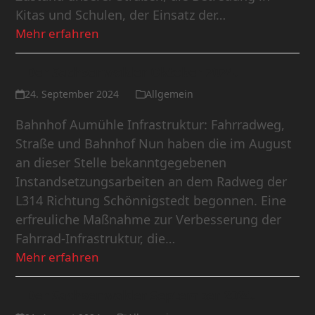
Kitas und Schulen, der Einsatz der…
Mehr erfahren
Der Sachsenwalder Oktober 2024.
24. September 2024
Allgemein
Bahnhof Aumühle Infrastruktur: Fahrradweg,
Straße und Bahnhof Nun haben die im August
an dieser Stelle bekanntgegebenen
Instandsetzungsarbeiten an dem Radweg der
L314 Richtung Schönnigstedt begonnen. Eine
erfreuliche Maßnahme zur Verbesserung der
Fahrrad-Infrastruktur, die…
Mehr erfahren
Der Sachsenwalder September 2024.