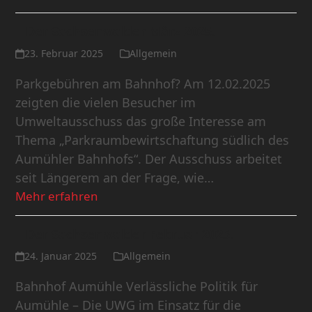
Der Sachsenwalder März 2025.
23. Februar 2025
Allgemein
Parkgebühren am Bahnhof? Am 12.02.2025
zeigten die vielen Besucher im
Umweltausschuss das große Interesse am
Thema „Parkraumbewirtschaftung südlich des
Aumühler Bahnhofs“. Der Ausschuss arbeitet
seit Längerem an der Frage, wie…
Mehr erfahren
Der Sachsenwalder Februar 2025.
24. Januar 2025
Allgemein
Bahnhof Aumühle Verlässliche Politik für
Aumühle – Die UWG im Einsatz für die