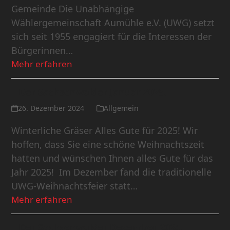
Gemeinde Die Unabhängige
Wählergemeinschaft Aumühle e.V. (UWG) setzt
sich seit 1955 engagiert für die Interessen der
Bürgerinnen…
Mehr erfahren
Der Sachsenwalder Januar 2025.
26. Dezember 2024
Allgemein
Winterliche Gräser Alles Gute für 2025! Wir
hoffen, dass Sie eine schöne Weihnachtszeit
hatten und wünschen Ihnen alles Gute für das
Jahr 2025! Im Dezember fand die traditionelle
UWG-Weihnachtsfeier statt…
Mehr erfahren
Der Sachsenwalder Dezember 2024.