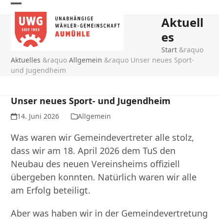
Skip
Open
Close
to
Aktuell
mobile
mobile
content
es
menu
menu
Start
&raquo
Aktuelles
&raquo
Allgemein
&raquo
Unser neues Sport-
und Jugendheim
Unser neues Sport- und Jugendheim
14. Juni 2026
Allgemein
Was waren wir Gemeindevertreter alle stolz,
dass wir am 18. April 2026 dem TuS den
Neubau des neuen Vereinsheims offiziell
übergeben konnten. Natürlich waren wir alle
am Erfolg beteiligt.
Aber was haben wir in der Gemeindevertretung