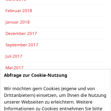
Februar 2018
Januar 2018
Dezember 2017
September 2017
Juli 2017
Mai 2017
Abfrage zur Cookie-Nutzung
März 2017
Wir möchten gern Cookies (eigene und von
Drittanbietern) einsetzen, um Ihnen die Nutzung
Mehr
Gemeindefinanzen:
unserer Webseiten zu erleichtern. Weitere
Sicherheit
schlechte Aussichten für
Nächster
Informationen zu Cookies entnehmen Sie bitte
vorheriger
durch
freiwillige Leistungen!