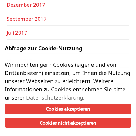
Dezember 2017
September 2017
Juli 2017
Mai 2017
Abfrage zur Cookie-Nutzung
März 2017
Wir möchten gern Cookies (eigene und von
Drittanbietern) einsetzen, um Ihnen die Nutzung
unserer Webseiten zu erleichtern. Weitere
Der
Der Sachsenwalder
Informationen zu Cookies entnehmen Sie bitte
Nächster
Sachsenwalder Juli
September 2022.
vorheriger
unserer
Datenschutzerklärung
.
Beitrag:
2022.
Beitrag:
Copyright UWG Aumühle e.V.
Cookies akzeptieren
UWG auf Instagram
Datenschutzerklärung
Impressum
Cookies nicht akzeptieren