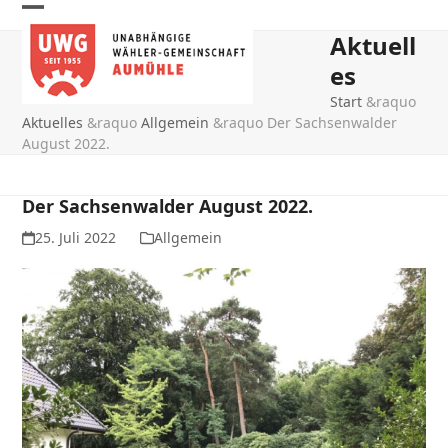
Skip
Open
Close
to
Aktuell
mobile
mobile
content
es
menu
menu
Start
&raquo
Aktuelles
&raquo
Allgemein
&raquo
Der Sachsenwalder
August 2022.
Der Sachsenwalder August 2022.
25. Juli 2022
Allgemein