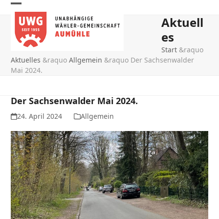
Skip
Open
Close
to
Aktuell
mobile
mobile
content
es
menu
menu
Start
&raquo
Aktuelles
&raquo
Allgemein
&raquo
Der Sachsenwalder
Mai 2024.
Der Sachsenwalder Mai 2024.
24. April 2024
Allgemein