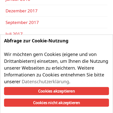
Dezember 2017
September 2017
Juli 2017
Abfrage zur Cookie-Nutzung
Mai 2017
Wir möchten gern Cookies (eigene und von
März 2017
Drittanbietern) einsetzen, um Ihnen die Nutzung
unserer Webseiten zu erleichtern. Weitere
Informationen zu Cookies entnehmen Sie bitte
Der Sachsenwalder
Der Sachsenwalder
unserer
Datenschutzerklärung
.
vorheriger
Nächster
Februar 2018.
April 2018.
Beitrag:
Beitrag:
Copyright UWG Aumühle e.V.
Cookies akzeptieren
UWG auf Instagram
Datenschutzerklärung
Impressum
Cookies nicht akzeptieren