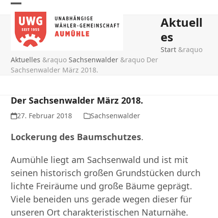
Skip
Open
Close
to
Aktuell
mobile
mobile
content
es
menu
menu
Start
&raquo
Aktuelles
&raquo
Sachsenwalder
&raquo
Der
Sachsenwalder März 2018.
Der Sachsenwalder März 2018.
27. Februar 2018
Sachsenwalder
Lockerung des Baumschutzes
.
Aumühle liegt am Sachsenwald und ist mit
seinen historisch großen Grundstücken durch
lichte Freiräume und große Bäume geprägt.
Viele beneiden uns gerade wegen dieser für
unseren Ort charakteristischen Naturnähe.