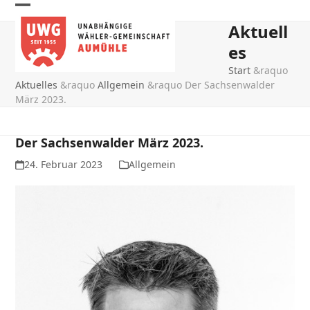
Skip
Open
Close
to
Aktuell
mobile
mobile
content
es
menu
menu
Start
&raquo
Aktuelles
&raquo
Allgemein
&raquo
Der Sachsenwalder
März 2023.
Der Sachsenwalder März 2023.
24. Februar 2023
Allgemein