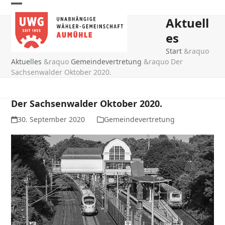
Skip
Open
Close
to
Aktuell
mobile
mobile
content
es
menu
menu
Start
&raquo
Aktuelles
&raquo
Gemeindevertretung
&raquo
Der
Sachsenwalder Oktober 2020.
Der Sachsenwalder Oktober 2020.
30. September 2020
Gemeindevertretung