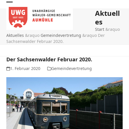
Skip
Open
Close
to
Aktuell
mobile
mobile
content
es
menu
menu
Start
&raquo
Aktuelles
&raquo
Gemeindevertretung
&raquo
Der
Sachsenwalder Februar 2020.
Der Sachsenwalder Februar 2020.
1. Februar 2020
Gemeindevertretung