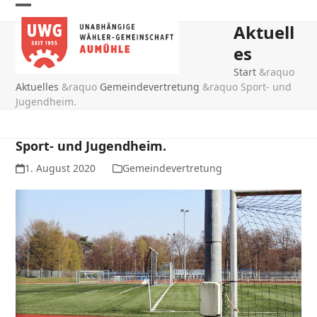
Skip
Open
Close
to
Aktuell
mobile
mobile
content
es
menu
menu
Start
&raquo
Aktuelles
&raquo
Gemeindevertretung
&raquo
Sport- und
Jugendheim.
Sport- und Jugendheim.
1. August 2020
Gemeindevertretung